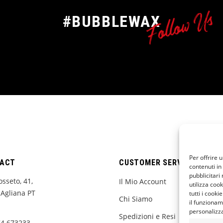
Follow Us
#BUBBLEWAX
Per offrire 
ACT
CUSTOMER SERVICE
contenuti in
pubblicitari 
osseto, 41,
Il Mio Account
utilizza cook
Agliana PT
tutti i cooki
Chi Siamo
il funzionam
personalizzat
Spedizioni e Resi
74 673233