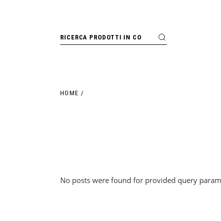
Skip
to
the
content
Search
HOME
No posts were found for provided query param