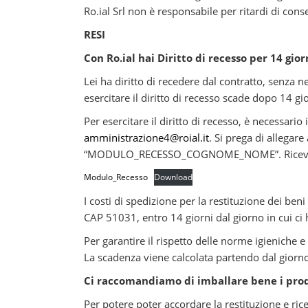
Ro.ial Srl non è responsabile per ritardi di cons
RESI
Con Ro.ial hai Diritto di recesso per 14 gior
Lei ha diritto di recedere dal contratto, senza 
esercitare il diritto di recesso scade dopo 14 gio
Per esercitare il diritto di recesso, è necessari
amministrazione4@roial.it
. Si prega di allegare
“MODULO_RECESSO_COGNOME_NOME”. Riceverà una
Modulo_Recesso
Download
I costi di spedizione per la restituzione dei ben
CAP 51031, entro 14 giorni dal giorno in cui ci
Per garantire il rispetto delle norme igieniche 
La scadenza viene calcolata partendo dal giorno 
Ci raccomandiamo di imballare bene i prodo
Per potere poter accordare la restituzione e ri