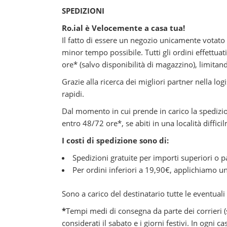
SPEDIZIONI
Ro.ial è Velocemente a casa tua!
Il fatto di essere un negozio unicamente votato a
minor tempo possibile. Tutti gli ordini effettuat
ore* (salvo disponibilità di magazzino), limita
Grazie alla ricerca dei migliori partner nella lo
rapidi.
Dal momento in cui prende in carico la spedizio
entro 48/72 ore*, se abiti in una località diffic
I costi di spedizione sono di:
Spedizioni gratuite per importi superiori o p
Per ordini inferiori a 19,90€, applichiamo una
Sono a carico del destinatario tutte le eventual
*
Tempi medi di consegna da parte dei corrieri (
considerati il sabato e i giorni festivi. In ogni