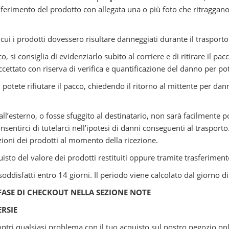
riferimento del prodotto con allegata una o più foto che ritragga
 cui i prodotti dovessero risultare danneggiati durante il trasporto
, si consiglia di evidenziarlo subito al corriere e di ritirare il pac
ccettato con riserva di verifica e quantificazione del danno per p
uto, potete rifiutare il pacco, chiedendo il ritorno al mittente pe
l’esterno, o fosse sfuggito al destinatario, non sarà facilmente po
entirci di tutelarci nell’ipotesi di danni conseguenti al trasporto.
zioni dei prodotti al momento della ricezione.
sto del valore dei prodotti restituiti oppure tramite trasferiment
soddisfatti entro 14 giorni. Il periodo viene calcolato dal giorno 
FASE DI CHECKOUT NELLA SEZIONE NOTE
RSIE
ontri qualsiasi problema con il tuo acquisto sul nostro negozio onl