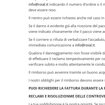
info@roial.it
indicando il numero d’ordine o il 
deve essere reso.
Il rientro può essere richiesto anche nel caso in
Se il danno è evidente già alla ricezione del pacco
viene indicato chiaramente che il pacco viene a
Se il corriere si rifiuta di verbalizzare l’accad
immediata comunicazione a
info@roial.it
.
Qualora il danneggiamento non fosse visibile dal
di effettuare il reclamo tempestivamente per cons
verificare subito e molto attentamente le condi
Il rimborso può avvenire tramite un buono acqui
I nostri obblighi per il rimborso devono essere 
PUOI RICHIEDERE LA FATTURA DURANTE LA 
RECLAMI E RISOLUZIONME DELLE CONTROVE
La tua soddisfazione è la nostra priorità. Se inc