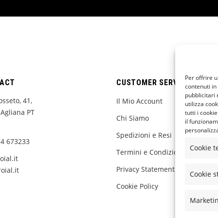
Per offrire 
ACT
CUSTOMER SERVICE
contenuti in
pubblicitari 
osseto, 41,
Il Mio Account
utilizza cook
Agliana PT
tutti i cooki
Chi Siamo
il funzionam
personalizzat
Spedizioni e Resi
74 673233
Cookie t
Termini e Condizioni
ial.it
Privacy Statement
oial.it
Cookie st
Cookie Policy
Marketi