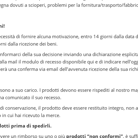
egna dovuti a scioperi, problemi per la fornitura/trasporto/fabbric
ni!
necessità di fornire alcuna motivazione, entro 14 giorni dalla data 
rni dalla ricezione dei beni.
o informarci della sua decisione inviando una dichiarazione esplicit
 alla mail il modulo di recesso disponibile qui e di indicare nell’og
 conferma via email dell’avvenuta ricezione della sua richi
i sono a suo carico. I prodotti devono essere rispediti al nostro ma
 ha comunicato il suo recesso.
e di conservazione, il prodotto deve essere restituito integro, non 
in cui hai ricevuto la merce.
tti prima di spedirli.
cevere un rimborso su uno o più
prodotti “non conformi”
, è suf