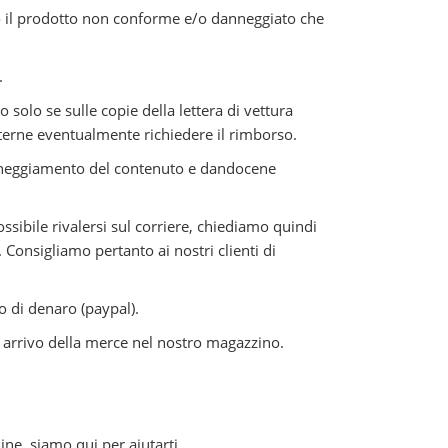
no il prodotto non conforme e/o danneggiato che
.
co solo se sulle copie della lettera di vettura
oterne eventualmente richiedere il rimborso.
r danneggiamento del contenuto e dandocene
ssibile rivalersi sul corriere, chiediamo quindi
 Consigliamo pertanto ai nostri clienti di
o di denaro (paypal).
di arrivo della merce nel nostro magazzino.
ine, siamo qui per aiutarti.