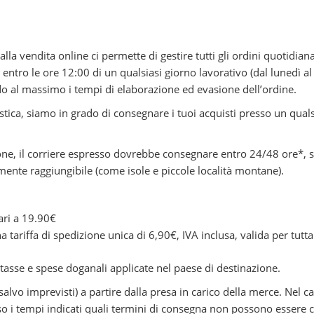
lla vendita online ci permette di gestire tutti gli ordini quotidian
i entro le ore 12:00 di un qualsiasi giorno lavorativo (dal lunedì a
ndo al massimo i tempi di elaborazione ed evasione dell’ordine.
gistica, siamo in grado di consegnare i tuoi acquisti presso un qual
ne, il corriere espresso dovrebbe consegnare entro 24/48 ore*, se
ilmente raggiungibile (come isole e piccole località montane).
ari a 19.90€
 tariffa di spedizione unica di 6,90€, IVA inclusa, valida per tutta 
i tasse e spese doganali applicate nel paese di destinazione.
salvo imprevisti) a partire dalla presa in carico della merce. Nel
 caso i tempi indicati quali termini di consegna non possono essere c