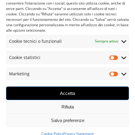
info@roial.it
consentire l’interazione con i social, questo sito utilizza cookie, anche di
terze parti. Cliccando su “Accetta” si acconsente all’utilizzo di tutti i
cookie. Cliccando su “Rifiuta” saranno utilizzati solo i cookie tecnici
necessari per il funzionamento del sito. Cliccando su “Salva” verrà salvata
CUSTOMER SERVICE
una configurazione personalizzata in merito all’utilizzo dei cookie, in base
alle opzioni selezionate.
Il Mio Account
Cookie tecnici o funzionali
Sempre attivo
Chi Siamo
Spedizioni e Resi
Cookie statistici
Termini e Condizioni
Marketing
Privacy Statement
Cookie Policy
Accetta
Rifiuta
Salva preferenze
1
© 2024 RO.IAL. S.R.L., ALL RIGHTS RESERVED
Cookie Policy
Privacy Statement