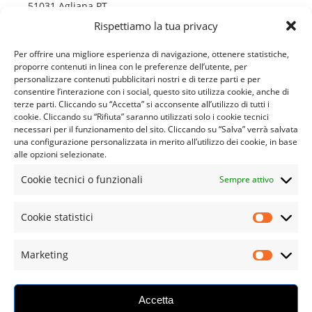
51031 Agliana PT
Italy
Rispettiamo la tua privacy
+39 574 673233
Per offrire una migliore esperienza di navigazione, ottenere statistiche,
proporre contenuti in linea con le preferenze dell’utente, per
www.roial.it
personalizzare contenuti pubblicitari nostri e di terze parti e per
info@roial.it
consentire l’interazione con i social, questo sito utilizza cookie, anche di
terze parti. Cliccando su “Accetta” si acconsente all’utilizzo di tutti i
cookie. Cliccando su “Rifiuta” saranno utilizzati solo i cookie tecnici
necessari per il funzionamento del sito. Cliccando su “Salva” verrà salvata
CUSTOMER SERVICE
una configurazione personalizzata in merito all’utilizzo dei cookie, in base
alle opzioni selezionate.
Il Mio Account
Cookie tecnici o funzionali
Sempre attivo
Chi Siamo
Spedizioni e Resi
Cookie statistici
Termini e Condizioni
Marketing
Privacy Statement
Cookie Policy
Accetta