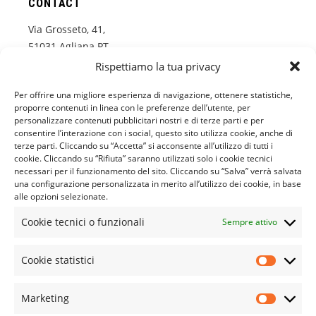
CONTACT
Via Grosseto, 41,
51031 Agliana PT
Italy
Rispettiamo la tua privacy
+39 574 673233
Per offrire una migliore esperienza di navigazione, ottenere statistiche,
proporre contenuti in linea con le preferenze dell’utente, per
www.roial.it
personalizzare contenuti pubblicitari nostri e di terze parti e per
info@roial.it
consentire l’interazione con i social, questo sito utilizza cookie, anche di
terze parti. Cliccando su “Accetta” si acconsente all’utilizzo di tutti i
cookie. Cliccando su “Rifiuta” saranno utilizzati solo i cookie tecnici
necessari per il funzionamento del sito. Cliccando su “Salva” verrà salvata
CUSTOMER SERVICE
una configurazione personalizzata in merito all’utilizzo dei cookie, in base
alle opzioni selezionate.
Il Mio Account
Cookie tecnici o funzionali
Sempre attivo
Chi Siamo
Spedizioni e Resi
Cookie statistici
Termini e Condizioni
Marketing
Privacy Statement